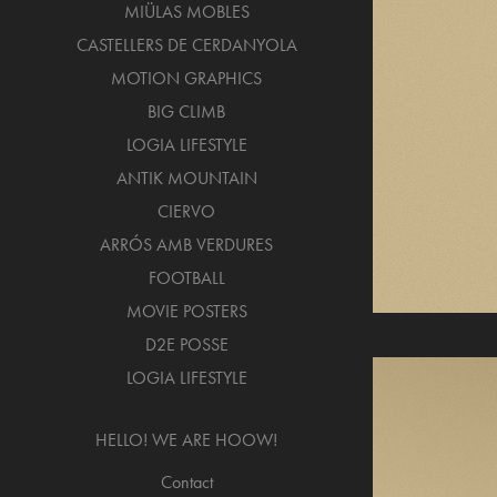
MIÜLAS MOBLES
CASTELLERS DE CERDANYOLA
MOTION GRAPHICS
BIG CLIMB
LOGIA LIFESTYLE
ANTIK MOUNTAIN
CIERVO
ARRÓS AMB VERDURES
FOOTBALL
MOVIE POSTERS
D2E POSSE
LOGIA LIFESTYLE
HELLO! WE ARE HOOW!
Contact